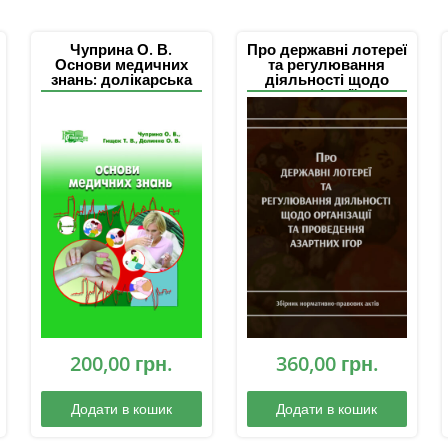
Чуприна О. В.
Про державні лотереї
Основи медичних
та регулювання
знань: долікарська
діяльності щодо
допомога та медико-
організації та
санітарна підготовка
проведення азартних
ігор: збірник
нормативно-
правових актів
200,00
грн.
360,00
грн.
Додати в кошик
Додати в кошик