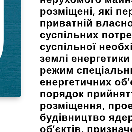
розміщені, які п
приватній власно
суспільних потре
суспільної необх
землі енергетики
режим спеціальн
енергетичних об’
порядок прийнят
розміщення, про
будівництво ядер
об’єктів, призна