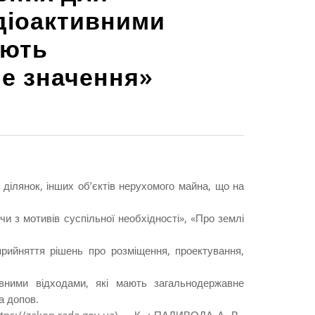
діоактивними
ають
е значення»
ділянок, інших об’єктів нерухомого майна, що на
чи з мотивів суспільної необхідності», «Про землі
прийняття рішень про розміщення, проектування,
вними відходами, які мають загальнодержавне
а допов.