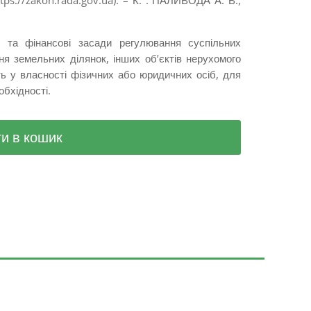
tps://zakon.rada.gov.ua). – К. : ПАЛИВОДА А. В.,
ні та фінансові засади регулювання суспільних
ня земельних ділянок, інших об’єктів нерухомого
ть у власності фізичних або юридичних осіб, для
обхідності.
и в кошик