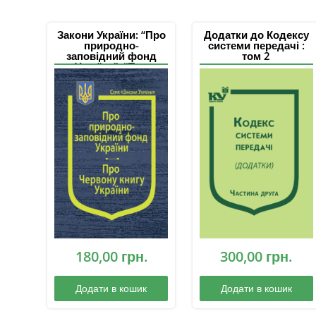
Закони України: “Про
Додатки до Кодексу
природно-
системи передачі :
заповідний фонд
том 2
України”, “Про
Червону книгу
України”, Постанова
Кабінетe Міністрів
України «Про
затвердження
Положення про
Зелену книгу
України»
180,00
грн.
300,00
грн.
Додати в кошик
Додати в кошик