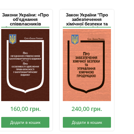
Закони України: «Про
Закон України “Про
об’єднання
забезпечення
співвласників
хімічної безпеки та
багатоквартирного
управління хімічною
будинку», “Про
продукцією”
особливості
здійснення права
власності у
багатоквартирному
будинку”
160,00
грн.
240,00
грн.
Додати в кошик
Додати в кошик