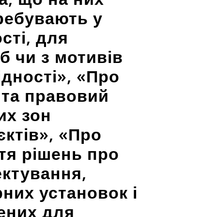
еребувають у
сті, для
б чи з мотивів
ідності», «Про
 та правовий
их зон
єктів», «Про
тя рішень про
ектування,
них установок і
чених для