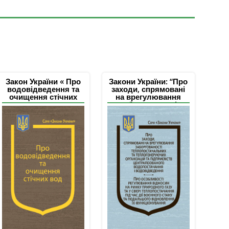
Закон України « Про
Закони України: “Про
водовідведення та
заходи, спрямовані
очищення стічних
на врегулювання
вод»
заборгованості
теплопостачальних
та теплогенеруючих
організацій та
підприємств
централізованого
водопостачання і
водовідведення”,
“Про особливості
регулювання
відносин на ринку
природно го газу та у
сфері
теплопостачання під
час дії воєнного
стану та подальшого
відновлення їх