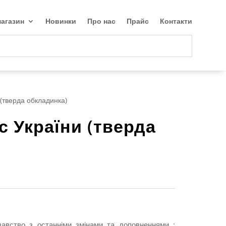
агазин
Новинки
Про нас
Прайс
Контакти
(тверда обкладинка)
 України (тверда
давство з останніми змінами та доповненнями :