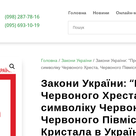
Головна
Новини
Онлайн-м
(098) 287-78-16
(095) 693-10-19
Головна
/
Закони України
/
Закони України: “Пр
символіку Червоного Хреста, Червоного Півміся
Закони України: 
Червоного Хреста
символіку Червон
Червоного Півмі
Кристала в Україн