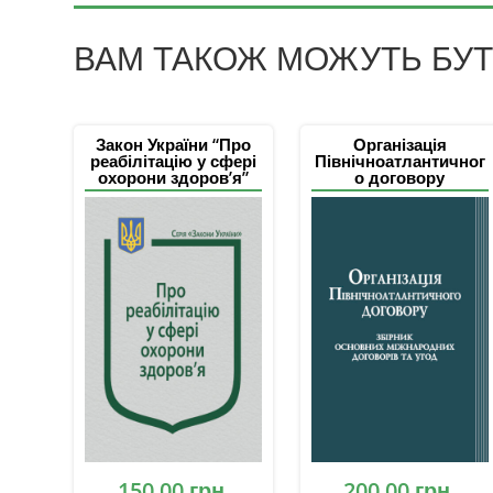
ВАМ ТАКОЖ МОЖУТЬ БУТИ
Закон України “Про
Організація
реабілітацію у сфері
Північноатлантичног
охорони здоров’я”
о договору
150,00
грн.
200,00
грн.