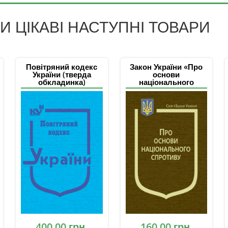
 ЦІКАВІ НАСТУПНІ ТОВАРИ
Повітряний кодекс
Закон України «Про
України (тверда
основи
обкладинка)
національного
спротиву»
400,00
грн.
160,00
грн.