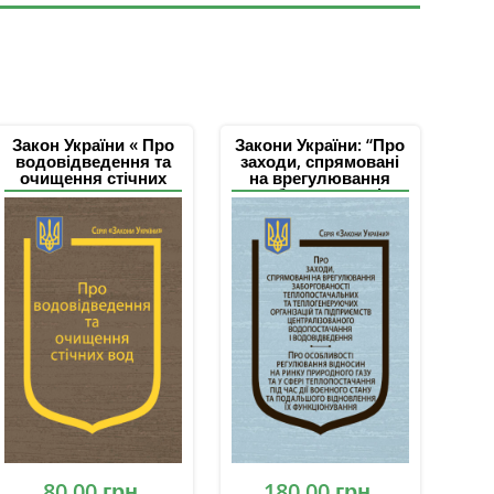
Закон України « Про
Закони України: “Про
водовідведення та
заходи, спрямовані
очищення стічних
на врегулювання
вод»
заборгованості
теплопостачальних
та теплогенеруючих
організацій та
підприємств
централізованого
водопостачання і
водовідведення”,
“Про особливості
регулювання
відносин на ринку
природно го газу та у
сфері
теплопостачання під
час дії воєнного
стану та подальшого
відновлення їх
функціонування”
80,00
грн.
180,00
грн.