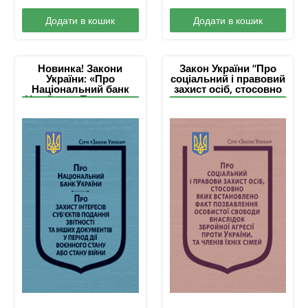
Додати в кошик
Додати в кошик
Новинка! Закони
Закон України “Про
України: «Про
соціальний і правовий
Національний банк
захист осіб, стосовно
України», «Про захист
яких встановлено
інтересів суб’єктів
факт позбавлення
подання звітності та
особистої свободи
інших документів у
внаслідок збройної
період дії воєнного
агресії проти України,
стану або стану війни»
та членів їхніх сімей”