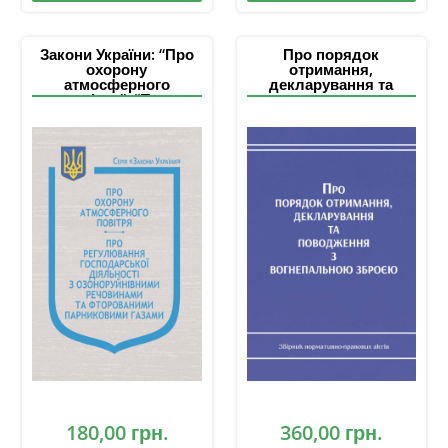
Закони України: “Про
Про порядок
охорону
отримання,
атмосферного
декларування та
повітря”, “Про
поводження з
регулювання
вогнепальною
господарської
зброєю: збірник
діяльності з
нормативно-правових
озоноруйнівними
актів
речовинами та
фторованими
парниковими газами”
180,00
грн.
360,00
грн.