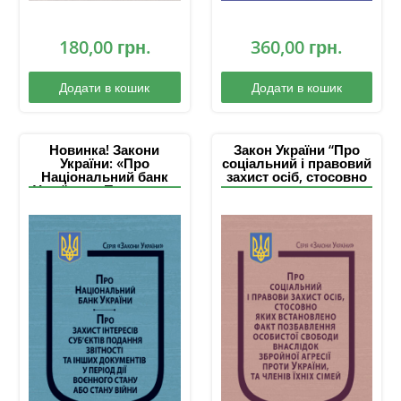
180,00
грн.
360,00
грн.
Додати в кошик
Додати в кошик
Новинка! Закони
Закон України “Про
України: «Про
соціальний і правовий
Національний банк
захист осіб, стосовно
України», «Про захист
яких встановлено
інтересів суб’єктів
факт позбавлення
подання звітності та
особистої свободи
інших документів у
внаслідок збройної
період дії воєнного
агресії проти України,
стану або стану війни»
та членів їхніх сімей”