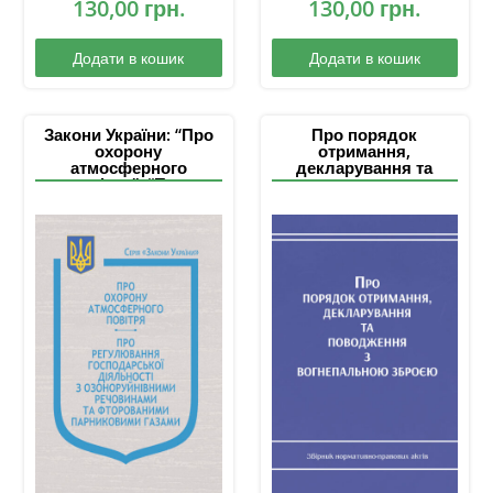
130,00
грн.
130,00
грн.
Додати в кошик
Додати в кошик
Закони України: “Про
Про порядок
охорону
отримання,
атмосферного
декларування та
повітря”, “Про
поводження з
регулювання
вогнепальною
господарської
зброєю: збірник
діяльності з
нормативно-правових
озоноруйнівними
актів
речовинами та
фторованими
парниковими газами”