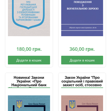
180,00
грн.
360,00
грн.
Додати в кошик
Додати в кошик
Новинка! Закони
Закон України “Про
України: «Про
соціальний і правовий
Національний банк
захист осіб, стосовно
України», «Про захист
яких встановлено
інтересів суб’єктів
факт позбавлення
подання звітності та
особистої свободи
інших документів у
внаслідок збройної
період дії воєнного
агресії проти України,
стану або стану війни»
та членів їхніх сімей”