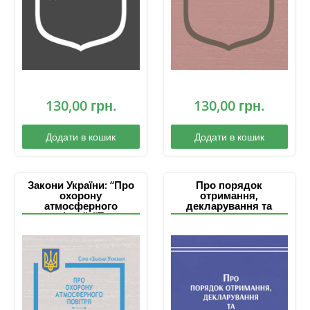
130,00
грн.
130,00
грн.
Додати в кошик
Додати в кошик
Закони України: “Про
Про порядок
охорону
отримання,
атмосферного
декларування та
повітря”, “Про
поводження з
регулювання
вогнепальною
господарської
зброєю: збірник
діяльності з
нормативно-правових
озоноруйнівними
актів
речовинами та
фторованими
парниковими газами”