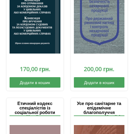
судових та
позасудових
документів у
цивільних або
комерційних справах
170,00
грн.
200,00
грн.
Додати в кошик
Додати в кошик
Етичний кодекс
Усе про санітарне та
спеціалістів із
епідемічне
соціальної роботи
благополуччя
України
населення в Україні:
збірник основних
законодавчих і
нормативних актів