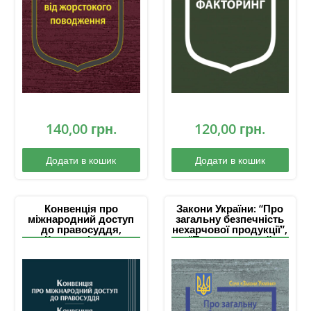
140,00
грн.
120,00
грн.
Додати в кошик
Додати в кошик
Конвенція про
Закони України: “Про
міжнародний доступ
загальну безпечність
до правосуддя,
нехарчової продукції”,
Конвенція про
“Про державний
отримання за
ринковий нагляд і
кордоном доказів у
контроль нехарчової
цивільних або
продукції”
комерційних справах,
Конвенція про
вручення за кордоном