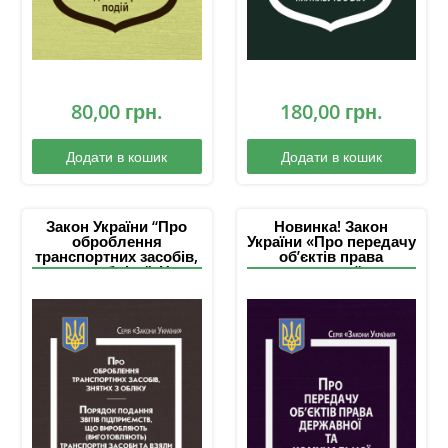
80,00
грн.
180,00
грн.
Додати в кошик
Додати в кошик
Закон України “Про
Новинка! Закон
оброблення
України «Про передачу
транспортних засобів,
об’єктів права
знятих з обліку”, Наказ
державної та
Міністерства
комунальної
промислової політики
власності», Постанова
України “Про
Кабінету Міністрів
затвердження форми
України «Про передачу
та порядку подання
об’єктів права
звітів підприємств, що
державної та
виробляють
комунальної
(виготовляють)
власності»
транспортні засоби та
взяли на себе
зобов’язання