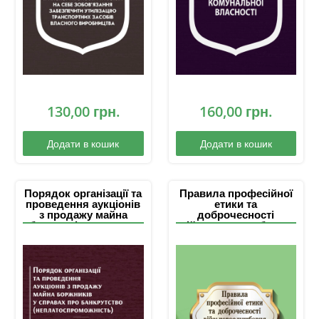
забезпечити
утилізацію
транспортних засобів
власного
виробництва”
130,00
грн.
160,00
грн.
Додати в кошик
Додати в кошик
Порядок організації та
Правила професійної
проведення аукціонів
етики та
з продажу майна
доброчесності
боржників у справах
військовослужбовця
про банкрутство
Служби безпеки
(неплатоспроможність
України
). Порядок надання
довідки про
відсутність
заборгованості з
платежів, контроль за
справлянням яких