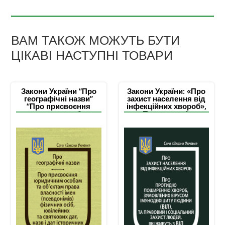
ВАМ ТАКОЖ МОЖУТЬ БУТИ
ЦІКАВІ НАСТУПНІ ТОВАРИ
Закони України “Про
Закони України: «Про
географічні назви”
захист населення від
“Про присвоєння
інфекційних хвороб»,
юридичним особам та
«Про протидію
об’єктам права
поширенню хвороб,
власності імені
зумовлених вірусом
(псевдонім) фізичних
імунодефіциту
осіб, ювілейних та
людини (ВІЛ), та
святкових дат, назв і
правовий і соціальний
дат історичних подій”
захист людей, які
живуть з ВІЛ»