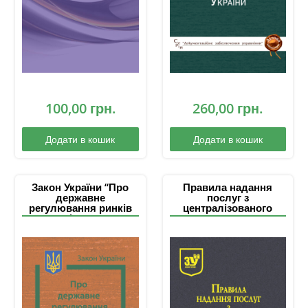
100,00
грн.
260,00
грн.
Додати в кошик
Додати в кошик
Закон України “Про
Правила надання
державне
послуг з
регулювання ринків
централізованого
капіталу та
водопостачання та
організованих
централізованого
товарних ринків”
водовідведення і
типових договорів до
них