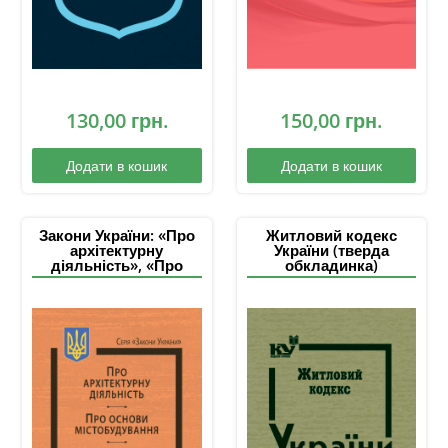
130,00
грн.
150,00
грн.
Додати в кошик
Додати в кошик
Закони України: «Про
Житловий кодекс
архітектурну
України (тверда
діяльність», «Про
обкладинка)
основи
містобудування»,
«Про відповідальність
за правопорушення у
сфері містобудівної
діяльності»