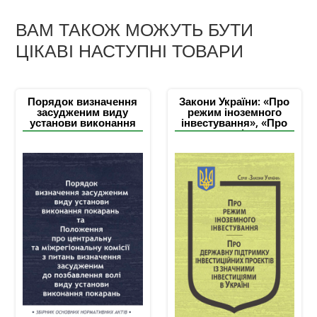
ВАМ ТАКОЖ МОЖУТЬ БУТИ
ЦІКАВІ НАСТУПНІ ТОВАРИ
Порядок визначення
Закони України: «Про
засудженим виду
режим іноземного
установи виконання
інвестування», «Про
покарань та
державну підтримку
Положення про
інвестиційних проектів
центральну та
із значними
міжрегіональну комісії
інвестиціями в
з питань визначення
Україні»
засудженим до
позбавлення волі
виду установи
виконання покарань