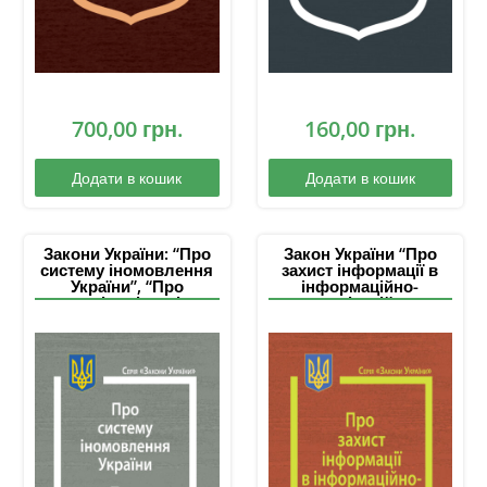
війни, членів їх сімей,
суб’єктів
ветеранського
підприємництва”; “Про
затвердження
Порядку набуття,
позбавлення,
700,00
грн.
160,00
грн.
припинення та
поновлення статусу
суб’єкта
ветеранського
Додати в кошик
Додати в кошик
підприємництва”
Закони України: “Про
Закон України “Про
систему іномовлення
захист інформації в
України”, “Про
інформаційно-
суспільні медіа
комунікаційних
України”
системах”