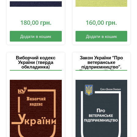
180,00
грн.
160,00
грн.
Додати в кошик
Додати в кошик
Виборчий кодекс
Закон України “Про
України (тверда
ветеранське
обкладинка)
підприємництво”.
Постанови Кабінету
Міністрів України: “Про
затвердження
Порядку повернення
фінансової державної
підтримки у зв’язку з
позбавленням або
припи­ненням статусу
суб’єкта
ветеранського
підприємництва”;
“Деякі питання Єдиної
цифрової платформи
(веб-порталу) у сфері
підтримки ветеранів