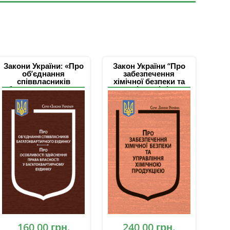
Закони України: «Про
Закон України “Про
об’єднання
забезпечення
співвласників
хімічної безпеки та
багатоквартирного
управління хімічною
будинку», “Про
продукцією”
особливості
здійснення права
власності у
багатоквартирному
будинку”
160,00
грн.
240,00
грн.