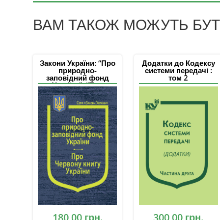
ВАМ ТАКОЖ МОЖУТЬ БУТИ
Закони України: “Про
Додатки до Кодексу
природно-
системи передачі :
заповідний фонд
том 2
України”, “Про
Червону книгу
України”, Постанова
Кабінетe Міністрів
України «Про
затвердження
Положення про
Зелену книгу
України»
180,00
грн.
300,00
грн.