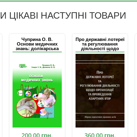
 ЦІКАВІ НАСТУПНІ ТОВАРИ
Чуприна О. В.
Про державні лотереї
Основи медичних
та регулювання
знань: долікарська
діяльності щодо
допомога та медико-
організації та
санітарна підготовка
проведення азартних
ігор: збірник
нормативно-
правових актів
200,00
грн.
360,00
грн.