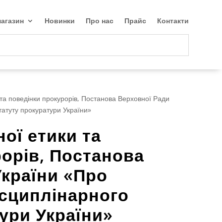
агазин
Новинки
Про нас
Прайс
Контакти
та поведінки прокурорів, Постанова Верховної Ради
атуту прокуратури України»
ої етики та
орів, Постанова
України «Про
сциплінарного
ури України»