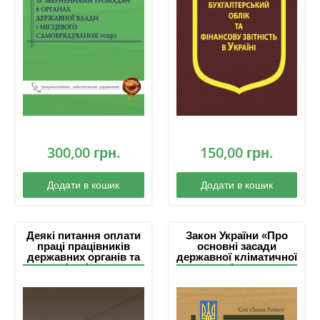
300,00
грн.
150,00
грн.
Додати в кошик
Додати в кошик
Деякі питання оплати
Закон України «Про
праці працівників
основні засади
державних органів та
державної кліматичної
органів місцевого
політики»
самоврядування:
збірник основних
нормативних актів