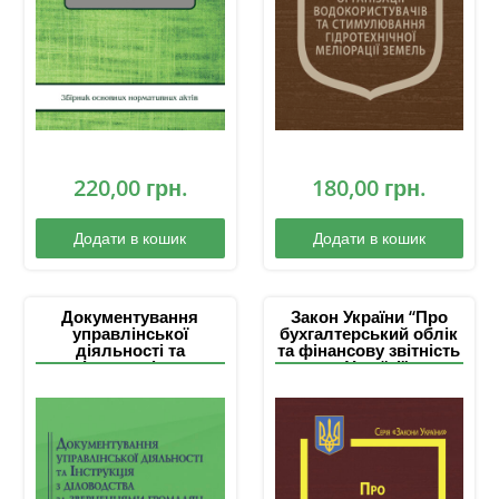
220,00
грн.
180,00
грн.
Додати в кошик
Додати в кошик
Документування
Закон України “Про
управлінської
бухгалтерський облік
діяльності та
та фінансову звітність
Інструкція з
в Україні”
діловодства за
зверненнями
громадян в органах
державної влади і
місцевого
самоврядування тощо