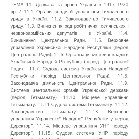
ТЕМА 11. Держава та право України в 1917–1920
рр. / 11.1 Органи влади й управління Тимчасового
уряду в Україні. 11.2. Законодавство Тимчасового
уряду.11.3. Виникнення рад робітничих, селянських і
червоно­армійських депутатів в Україні. 11.4.
Виникнення Центральної Ради. 11.5. Верховне
управління Української Народної Республіки (період
Центральної Ради). 11.6. Організація місцевої влади в
Українській Народній Республіці (період Центральної
Ради). 11.7. Судова система Української Народної
Республіки (період Центральної Ради). 11.8.
Законодавча діяльність Центральної Ради. 11.9.
Система центральних органів Української держави
(період Гетьманату). 11.10. Місцеве управління
Гетьманату. 11.11 Судова система Гетьманату. 11.12.
Законодавство Гетьманату. 11.13. Верховне
управління Української Народної Республіки у період
Директорії. 11.14. Місцеве управління УНР періоду
Ди­ректорії. 11.15. Судова система УНР періоду