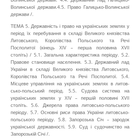
Волинської дер­жави.4.5. Право Галицько-Волинської
держави /.
ТЕМА 5. Державність і право на українських землях у
період їх перебування в складі Великого князівства
Литов­ського, Королівства Польського та Речі
Посполитої (кінець XIV – перша ­половина XVII
століть) / 5.1. Загальна характеристика періоду. 5.2.
Правове становище населення. 5.3. Державний лад
України в складі Великого князів­ства Литовського,
Королівства Польського та Речі Посполитої. 5.4.
Місцеве управління на українських землях в литов­
сько-польський період. 5.5. Судова система на
українських землях у XIV – першій половині XVII
століть. 5.6. Джерела права литовсько-польського
періоду. 5.7. Основні риси права України литовсько-
польського періоду. 5.8. Запорозька Січ – зародок
української державності. 5.9. Суд і судочинство на
Запорозькій Січі /.