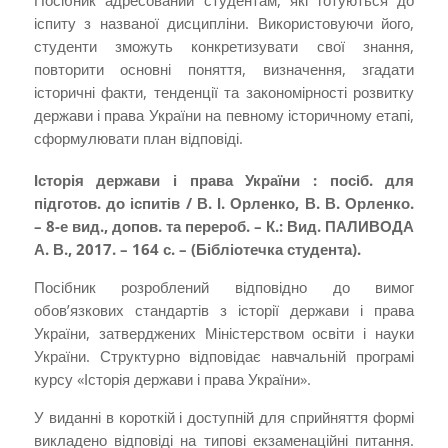
іспиту з названої дисципліни. Використовуючи його,
студенти зможуть конкретизувати свої знання,
повторити основні поняття, визначення, згадати
історичні факти, тенденції та закономірності розвитку
держави і права України на певному історичному етапі,
сформулювати план відповіді.
Історія держави і права України : посіб. для
підготов. до іспитів / В. І. Орленко, В. В. Орленко.
– 8-е вид., допов. та перероб. – К.: Вид. ПАЛИВОДА
А. В., 2017. – 164 с. – (Бібліотечка студента).
Посібник розроблений відповідно до вимог
обов’язкових стандартів з історії держави і права
України, затверджених Міністерством освіти і науки
України. Структурно відповідає навчальній програмі
курсу «Історія держави і права України».
У виданні в короткій і доступній для сприйняття формі
викладено відповіді на типові екзаменаційні питання.