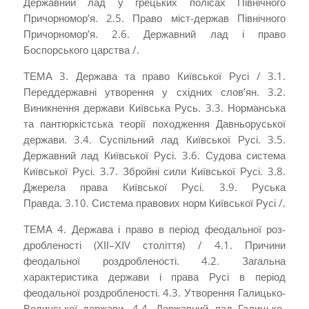
Державний лад у грецьких полісах Північного
Причорномор’я. 2.5. Право міст-держав Північного
Причорно­мор’я. 2.6. Державний лад і право
Боспорського царства /.
ТЕМА 3. Держава та право Київської Русі / 3.1.
Переддержавні утворення у східних слов’ян. 3.2.
Виникнення держави Київська Русь. 3.3. Норманська
та пантюркістська теорії по­ходження Давньоруської
держави. 3.4. Суспільний лад Київської Русі. 3.5.
Державний лад Київської Русі. 3.6. Судова система
Київської Русі. 3.7. Збройні сили Київської Русі. 3.8.
Джерела права Київської Русі. 3.9. Руська
Правда. 3.10. Система правових норм Київської Русі /.
ТЕМА 4. Держава і право в період феодальної роз­
дробленості (ХІІ–ХІV століття) / 4.1. Причини
феодальної роздробленості. 4.2. Загальна
характеристика держави і права Русі в період
феодальної роздробленості. 4.3. Утворення Галицько-
Волинської держави. 4.4. Державний лад Галицько-