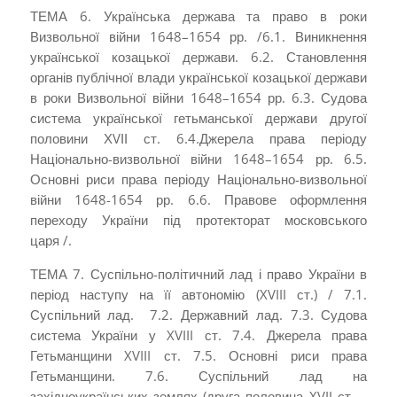
ТЕМА 6. Українська держава та право в роки
Визвольної війни 1648–1654 рр. /6.1. Виникнення
української козацької держави. 6.2. Становлення
органів публічної влади україн­ської козацької держави
в роки Визвольної війни 1648–1654 рр. 6.3. Судова
система української гетьманської держави другої
половини ХVІІ ст. 6.4.Джерела права періоду
Національно-визвольної війни 1648–1654 рр. 6.5.
Основні риси права періоду Національно-­визвольної
війни 1648-1654 рр. 6.6. Правове оформлення
переходу України під про­текторат московського
царя /.
ТЕМА 7. Суспільно-політичний лад і право України в
період наступу на її автономію (XVIII ст.) / 7.1.
Суспільний лад. 7.2. Державний лад. 7.3. Судова
система України у XVIII ст. 7.4. Джерела права
Гетьманщини XVIII ст. 7.5. Основні риси права
Гетьманщини. 7.6. Суспільний лад на
західноукраїнських­ зем­лях (друга половина XVII ст. –