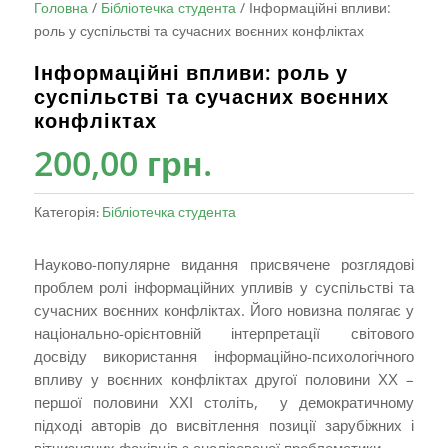
Головна
/
Бібліотечка студента
/
Інформаційні впливи:
роль у суспільстві та сучасних воєнних конфліктах
Інформаційні впливи: роль у
суспільстві та сучасних воєнних
конфліктах
200,00
грн.
Категорія:
Бібліотечка студента
Науково-популярне видання присвячене розглядові
проблем ролі інформаційних упливів у суспільстві та
сучасних воєнних конфліктах. Його новизна полягає у
національно-орієнтовній інтерпретації світового
досвіду використання інформаційно-психологічного
впливу у воєнних конфліктах другої половини ХХ –
першої половини ХХІ століть, у демократичному
підході авторів до висвітлення позиції зарубіжних і
вітчизняних фахівців з аналізованої проблематики.